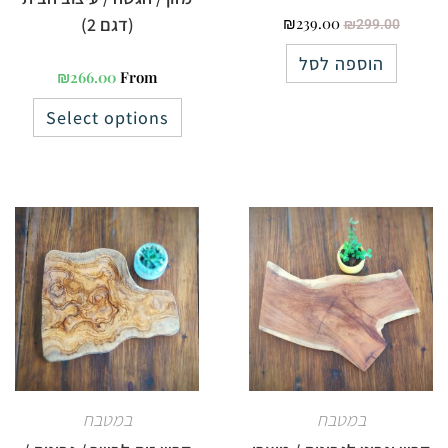
239.00
₪
(דגם 2)
₪
299.00
הוספה לסל
₪
266.00
From
Select options
במטבח
במטבח