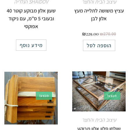
עיצוב הבית והחצר
SHAIDOV הגלריה
עציץ משושה לתלייה מעץ
שעון אלון מבוקע קוטר 40
אלון לבן
ובעובי 5 ס”מ, עם ניקוד
אפוקסי
₪
229.00
₪
270.00
מידע נוסף
הוספה לסל
מבצע!
מבצע!
עיצוב הבית והחצר
שולחן סלון אלון מבוקע