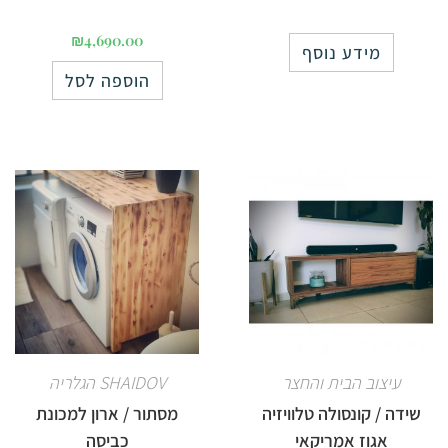
₪
4,690.00
מידע נוסף
הוספה לסל
עיצוב הבית והחצר
SHAIDOV הגלריה
שידה / קונסולה טלוויזיה
מסתור / ארון למכונת
אגוז אמריקאי
כביסה