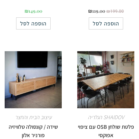
₪
149.00
₪
119.00
₪
199.00
הוספה לסל
הוספה לסל
SHAIDOV הגלריה
עיצוב הבית והחצר
פלטת שולחן OSB עם ציפוי
שידה / קונסולה טלוויזיה
אפוקסי
פורניר אלון