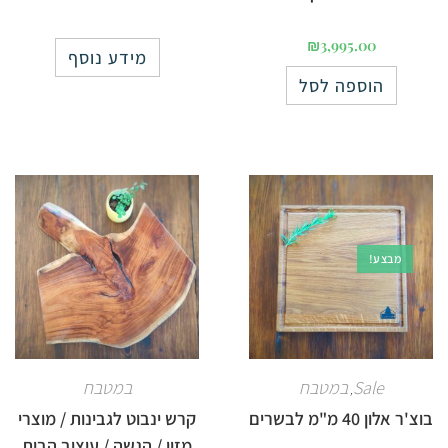
₪
3,995.00
מידע נוסף
הוספה לסל
מבצע!
Sale
במטבח
במטבח
,
בוצ'ר אלון 40 מ"מ לבשרים
קרש ינבוט לגבינות / מוצרי
מזון / הגשה / עיצוב הבית