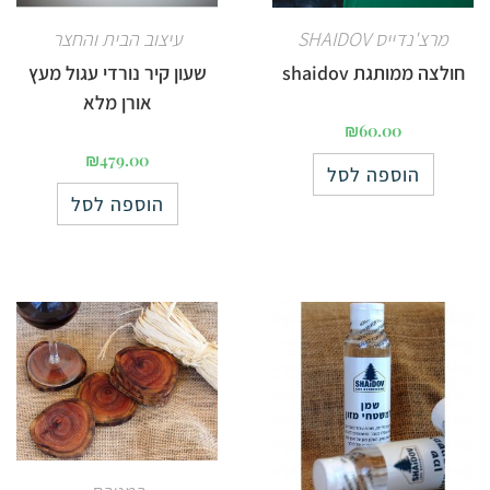
מרצ'נדייס SHAIDOV
עיצוב הבית והחצר
חולצה ממותגת shaidov
שעון קיר נורדי עגול מעץ
אורן מלא
₪
60.00
₪
479.00
הוספה לסל
הוספה לסל