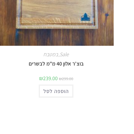
Sale
במטבח
,
בוצ'ר אלון 40 מ"מ לבשרים
₪
239.00
₪
299.00
הוספה לסל