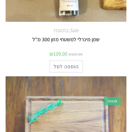
Sale
במטבח
,
שמן מינרלי למשטחי מזון 300 מ"ל
₪
109.00
₪
189.00
הוספה לסל
מבצע!