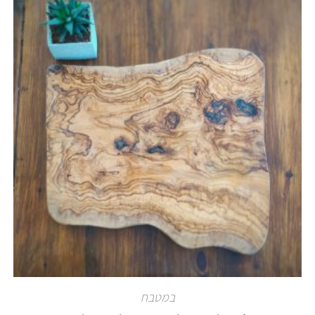
במטבח