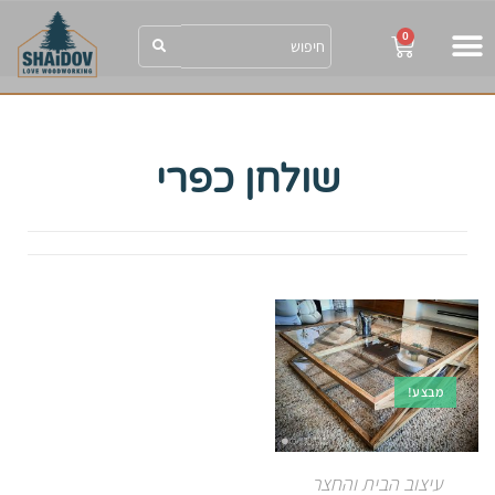
0
shaidov הבלוג
SHAIDOV הגלריה
שולחן כפרי
מבצע!
עיצוב הבית והחצר