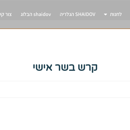
לחנות
SHAIDOV הגלריה
shaidov הבלוג
צור ק
קרש בשר אישי