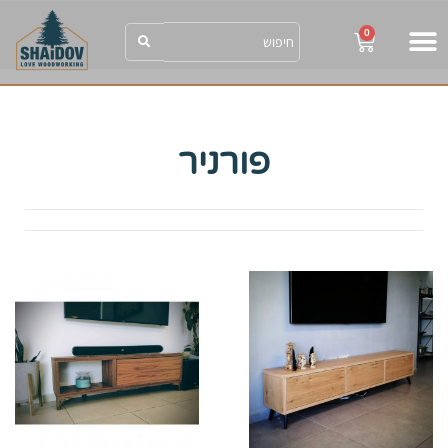
0
shaidov הבלוג
SHAIDOV הגלריה
פורניר