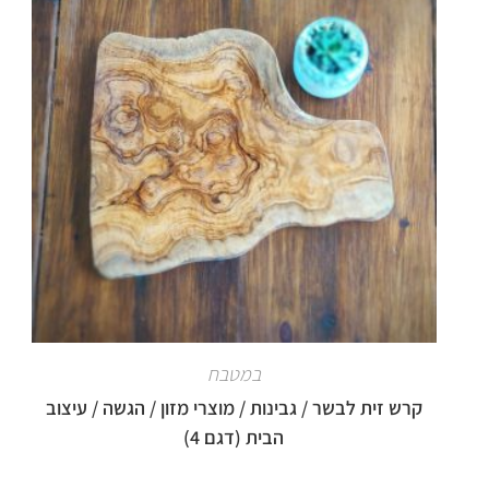
p
d
p
I
n
במטבח
קרש זית לבשר / גבינות / מוצרי מזון / הגשה / עיצוב
הבית (דגם 4)