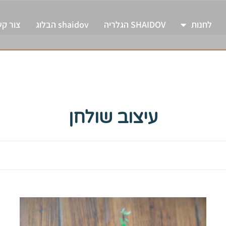
לחנות
SHAIDOV הגלריה
shaidov הבלוג
צור ק
עיצוב שולחן