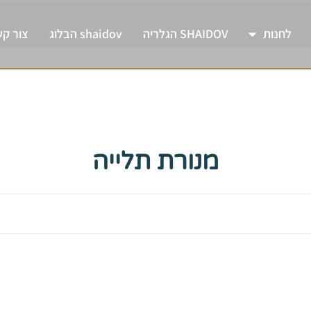
לחנות
SHAIDOV הגלריה
shaidov הבלוג
צור ק
מנורת תלייה